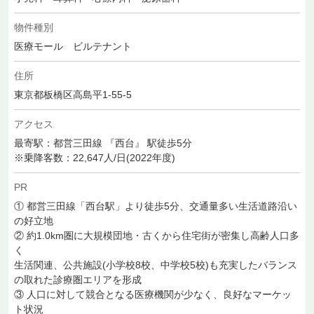
物件種別
医療モール ビルテナント
住所
東京都板橋区高島平1-55-5
アクセス
最寄駅：都営三田線 『西台』 駅徒歩5分
※乗降客数：22,647人/日(2022年度)
PR
① 都営三田線「西台駅」より徒歩5分、交通量多い生活道路沿い
の好立地
② 約1.0km圏に大規模団地・古くから住宅街が密集し高齢人口多
く
生活関連、公共施設(小学校8校、中学校5校)も充実したバランス
の取れた診療圏エリアを形成
③ 人口に対して競合となる医療機関が少なく、良好なマーケッ
ト状況