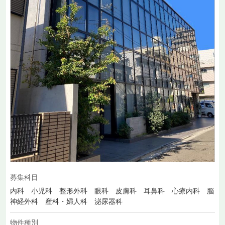
募集科目
内科 小児科 整形外科 眼科 皮膚科 耳鼻科 心療内科 脳
神経外科 産科・婦人科 泌尿器科
物件種別