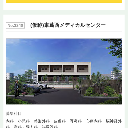
(仮称)東葛西メディカルセンター
No.3240
募集科目
内科 小児科 整形外科 皮膚科 耳鼻科 心療内科 脳神経外
科 産科・婦人科 泌尿器科