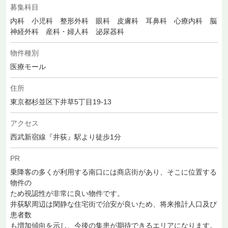
募集科目
内科 小児科 整形外科 眼科 皮膚科 耳鼻科 心療内科 脳
神経外科 産科・婦人科 泌尿器科
物件種別
医療モール
住所
東京都杉並区下井草5丁目19-13
アクセス
西武新宿線『井荻』駅より徒歩1分
PR
乗降客の多くが利用する南口には商店街があり、そこに位置する
物件の
ため視認性が非常に良い物件です。
井荻駅周辺は閑静な住宅街で治安が良いため、将来推計人口及び
患者数
も増加傾向を示し、今後の集患が期待できるエリアになります。