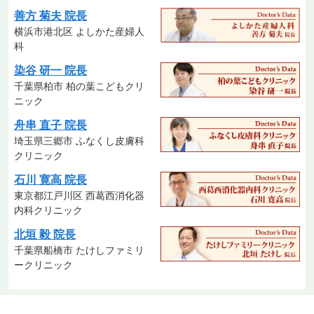
善方 菊夫 院長
横浜市港北区 よしかた産婦人
科
染谷 研一 院長
千葉県柏市 柏の葉こどもクリ
ニック
舟串 直子 院長
埼玉県三郷市 ふなくし皮膚科
クリニック
石川 寛高 院長
東京都江戸川区 西葛西消化器
内科クリニック
北垣 毅 院長
千葉県船橋市 たけしファミリ
ークリニック