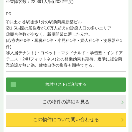
※乗降客数：22,891人/日(2022年度)
PR
➀井土ヶ谷駅徒歩1分の駅前商業新築ビル
②1.5㎞圏の居住者が10万人超えの診療人口の多いエリア
③競合件数が少なく、新規開業に適した立地。
(心療内科0件・耳鼻科1件・小児科1件・婦人科1件・泌尿器科1
件)
④入居テナント(トヨペット・マクドナルド・学習塾・インドア
テニス・24Hフィットネス)との相乗効果も期待。近隣に複合商
業施設が無い為、建物自体の集客も期待できる。
この物件の詳細を見る
この物件について問い合わせる