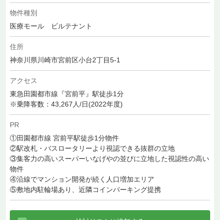
物件種別
医療モール ビルテナント
住所
神奈川県川崎市宮前区小台2丁目5-1
アクセス
東急田園都市線『宮前平』駅徒歩1分
※乗降客数：43,267人/日(2022年度)
PR
①田園都市線 宮前平駅徒歩1分物件
②駅改札・バスロータリーより視認できる抜群の立地
③集客力の高いスーパーいなげやの並びに立地した視認性の高い
物件
④沿線でマンション開発が続く人口増加エリア
⑤敷地内駐輪場あり、近隣コインパーキング提携