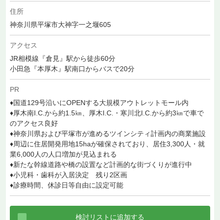
住所
神奈川県平塚市大神字一之堰605
アクセス
JR相模線『倉見』駅から徒歩60分
小田急『本厚木』駅南口からバスで20分
PR
♦国道129号沿いにOPENする大規模アウトレットモール内
♦厚木南I.C.から約1.5㎞、厚木I.C.・寒川北I.C.から約3㎞で車で
のアクセス良好
♦神奈川県および平塚市が進めるツインシティ計画内の商業施設
♦周辺に住居開発用地15haが確保されており、居住3,300人・就
業6,000人の人口増加が見込まれる
♦新たな幹線道路や橋の設置など計画的な街づくりが進行中
♦小児科・歯科が入居決定 残り2区画
♦診療時間、休診日等自由に設定可能