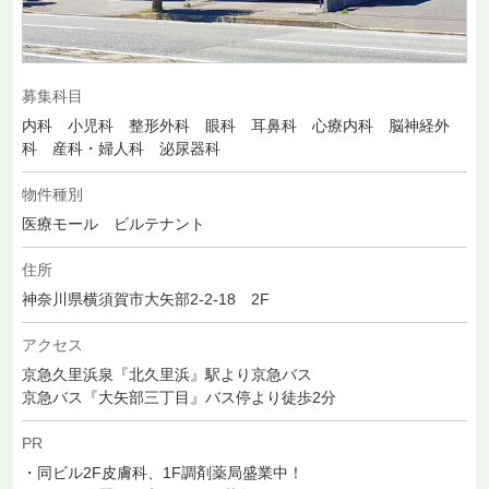
募集科目
内科 小児科 整形外科 眼科 耳鼻科 心療内科 脳神経外
科 産科・婦人科 泌尿器科
物件種別
医療モール ビルテナント
住所
神奈川県横須賀市大矢部2-2-18 2F
アクセス
京急久里浜泉『北久里浜』駅より京急バス
京急バス『大矢部三丁目』バス停より徒歩2分
PR
・同ビル2F皮膚科、1F調剤薬局盛業中！