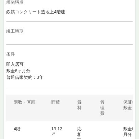
建築構造
鉄筋コンクリート造地上4階建
竣工時期
条件
即入居可
敷金6ヶ月分
普通借家契約：3年
階数・区画
面積
賃
管
保証金
料
理
敷金
費
4階
13.12
応
敷金6ヶ
坪
相
月分