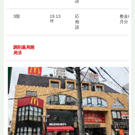
談
3階
19.13
応
敷金6ヶ
坪
相
月分
談
調剤薬局開
局済