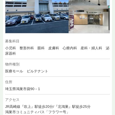
募集科目
小児科 整形外科 眼科 皮膚科 心療内科 産科・婦人科 泌
尿器科
物件種別
医療モール ビルテナント
住所
埼玉県鴻巣市袋90－1
アクセス
JR高崎線『吹上』駅徒歩20分/『北鴻巣』駅徒歩25分
鴻巣市コミュニティバス「フラワー号」